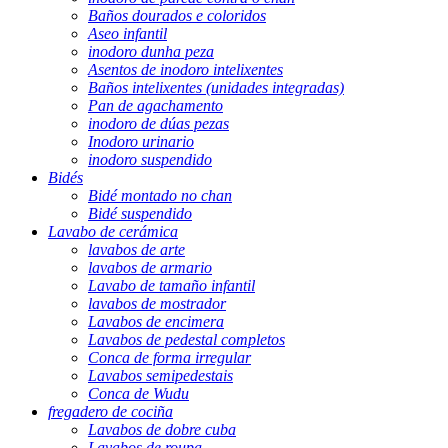
Baños dourados e coloridos
Aseo infantil
inodoro dunha peza
Asentos de inodoro intelixentes
Baños intelixentes (unidades integradas)
Pan de agachamento
inodoro de dúas pezas
Inodoro urinario
inodoro suspendido
Bidés
Bidé montado no chan
Bidé suspendido
Lavabo de cerámica
lavabos de arte
lavabos de armario
Lavabo de tamaño infantil
lavabos de mostrador
Lavabos de encimera
Lavabos de pedestal completos
Conca de forma irregular
Lavabos semipedestais
Conca de Wudu
fregadero de cociña
Lavabos de dobre cuba
Lavabos de roupa