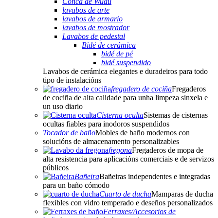
Conca de Wudu
lavabos de arte
lavabos de armario
lavabos de mostrador
Lavabos de pedestal
Bidé de cerámica
bidé de pé
bidé suspendido
Lavabos de cerámica elegantes e duradeiros para todo
tipo de instalacións
fregadero de cociña
Fregaderos
de cociña de alta calidade para unha limpeza sinxela e
un uso diario
Cisterna oculta
Sistemas de cisternas
ocultas fiables para inodoros suspendidos
Tocador de baño
Mobles de baño modernos con
solucións de almacenamento personalizables
fregona
Fregaderos de mopa de
alta resistencia para aplicacións comerciais e de servizos
públicos
Bañeira
Bañeiras independentes e integradas
para un baño cómodo
Cuarto de ducha
Mamparas de ducha
flexibles con vidro temperado e deseños personalizados
Ferraxes/Accesorios de