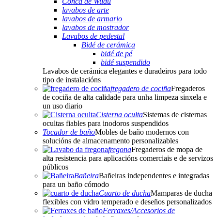
Conca de Wudu
lavabos de arte
lavabos de armario
lavabos de mostrador
Lavabos de pedestal
Bidé de cerámica
bidé de pé
bidé suspendido
Lavabos de cerámica elegantes e duradeiros para todo
tipo de instalacións
fregadero de cociña
Fregaderos
de cociña de alta calidade para unha limpeza sinxela e
un uso diario
Cisterna oculta
Sistemas de cisternas
ocultas fiables para inodoros suspendidos
Tocador de baño
Mobles de baño modernos con
solucións de almacenamento personalizables
fregona
Fregaderos de mopa de
alta resistencia para aplicacións comerciais e de servizos
públicos
Bañeira
Bañeiras independentes e integradas
para un baño cómodo
Cuarto de ducha
Mamparas de ducha
flexibles con vidro temperado e deseños personalizados
Ferraxes/Accesorios de