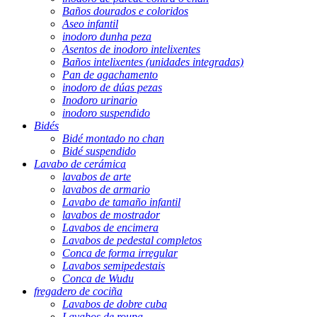
Baños dourados e coloridos
Aseo infantil
inodoro dunha peza
Asentos de inodoro intelixentes
Baños intelixentes (unidades integradas)
Pan de agachamento
inodoro de dúas pezas
Inodoro urinario
inodoro suspendido
Bidés
Bidé montado no chan
Bidé suspendido
Lavabo de cerámica
lavabos de arte
lavabos de armario
Lavabo de tamaño infantil
lavabos de mostrador
Lavabos de encimera
Lavabos de pedestal completos
Conca de forma irregular
Lavabos semipedestais
Conca de Wudu
fregadero de cociña
Lavabos de dobre cuba
Lavabos de roupa