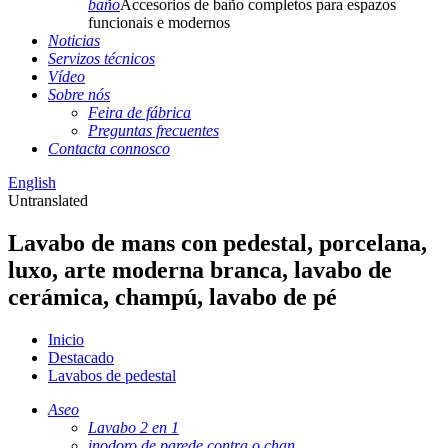
baño
Accesorios de baño completos para espazos
funcionais e modernos
Noticias
Servizos técnicos
Vídeo
Sobre nós
Feira de fábrica
Preguntas frecuentes
Contacta connosco
English
Untranslated
Lavabo de mans con pedestal, porcelana,
luxo, arte moderna branca, lavabo de
cerámica, champú, lavabo de pé
Inicio
Destacado
Lavabos de pedestal
Aseo
Lavabo 2 en 1
inodoro de parede contra o chan