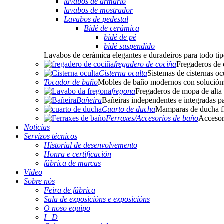
lavabos de armario
lavabos de mostrador
Lavabos de pedestal
Bidé de cerámica
bidé de pé
bidé suspendido
Lavabos de cerámica elegantes e duradeiros para todo tip
fregadero de cociña
Fregaderos de c
Cisterna oculta
Sistemas de cisternas oc
Tocador de baño
Mobles de baño modernos con solución
fregona
Fregaderos de mopa de alta r
Bañeira
Bañeiras independentes e integradas 
Cuarto de ducha
Mamparas de ducha fl
Ferraxes/Accesorios de baño
Accesor
Noticias
Servizos técnicos
Historial de desenvolvemento
Honra e certificación
fábrica de marcas
Vídeo
Sobre nós
Feira de fábrica
Sala de exposicións e exposicións
O noso equipo
I+D