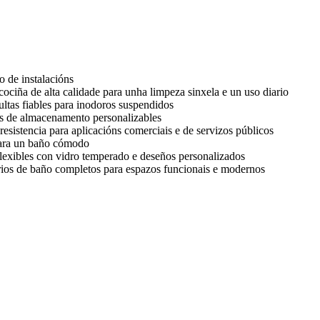
o de instalacións
ociña de alta calidade para unha limpeza sinxela e un uso diario
ultas fiables para inodoros suspendidos
s de almacenamento personalizables
esistencia para aplicacións comerciais e de servizos públicos
para un baño cómodo
exibles con vidro temperado e deseños personalizados
ios de baño completos para espazos funcionais e modernos