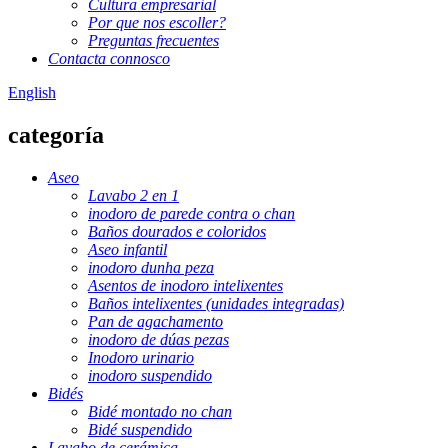
Cultura empresarial
Por que nos escoller?
Preguntas frecuentes
Contacta connosco
English
categoría
Aseo
Lavabo 2 en 1
inodoro de parede contra o chan
Baños dourados e coloridos
Aseo infantil
inodoro dunha peza
Asentos de inodoro intelixentes
Baños intelixentes (unidades integradas)
Pan de agachamento
inodoro de dúas pezas
Inodoro urinario
inodoro suspendido
Bidés
Bidé montado no chan
Bidé suspendido
Lavabo de cerámica