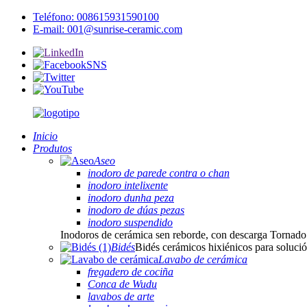
Teléfono: 008615931590100
E-mail: 001@sunrise-ceramic.com
Inicio
Produtos
Aseo
inodoro de parede contra o chan
inodoro intelixente
inodoro dunha peza
inodoro de dúas pezas
inodoro suspendido
Inodoros de cerámica sen reborde, con descarga Tornado
Bidés
Bidés cerámicos hixiénicos para soluc
Lavabo de cerámica
fregadero de cociña
Conca de Wudu
lavabos de arte