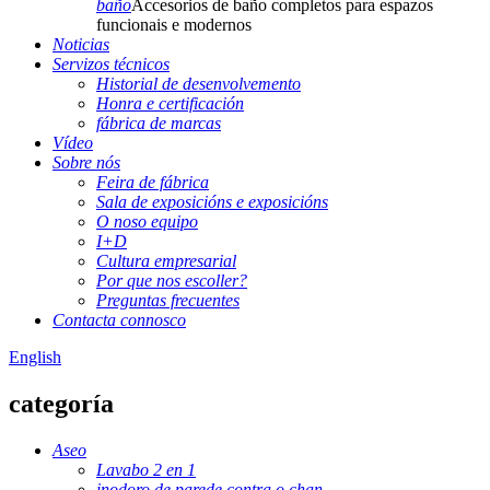
baño
Accesorios de baño completos para espazos
funcionais e modernos
Noticias
Servizos técnicos
Historial de desenvolvemento
Honra e certificación
fábrica de marcas
Vídeo
Sobre nós
Feira de fábrica
Sala de exposicións e exposicións
O noso equipo
I+D
Cultura empresarial
Por que nos escoller?
Preguntas frecuentes
Contacta connosco
English
categoría
Aseo
Lavabo 2 en 1
inodoro de parede contra o chan