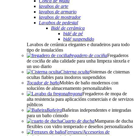
Conca de Wudu
lavabos de arte
lavabos de armario
lavabos de mostrador
Lavabos de pedestal
Bidé de cerámica
bidé de pé
bidé suspendido
Lavabos de cerámica elegantes e duradeiros para todo
tipo de instalacións
fregadero de cociña
Fregaderos
de cociña de alta calidade para unha limpeza sinxela e
un uso diario
Cisterna oculta
Sistemas de cisternas
ocultas fiables para inodoros suspendidos
Tocador de baño
Mobles de baño modernos con
solucións de almacenamento personalizables
fregona
Fregaderos de mopa de
alta resistencia para aplicacións comerciais e de servizos
públicos
Bañeira
Bañeiras independentes e integradas
para un baño cómodo
Cuarto de ducha
Mamparas de ducha
flexibles con vidro temperado e deseños personalizados
Ferraxes/Accesorios de