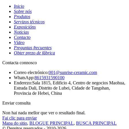
Inicio
Sobre nós
Produtos
Servizos técnicos
Exposicións
Noticias
Contacto
Vídeo
Preguntas frecuentes
Obter prezo de fábrica
Contacta connosco
Correo electrónico:
001@sunrise-ceramic.com
WhatsApp:
8615931590100
Enderezo:
Sala 1815, Edificio 4, Centro de negocios Maohua,
Estrada Dali, Distrito de Lubei, Cidade de Tangshan,
Provincia de Hebei, China
Enviar consulta
Non hai nada mellor que ver o resultado final.
Fai clic para enviar
Mapa do sitio
,
BLOGUE PRINCIPAL
,
BUSCA PRINCIPAL
© Dereitos reservados - 2010-2026.