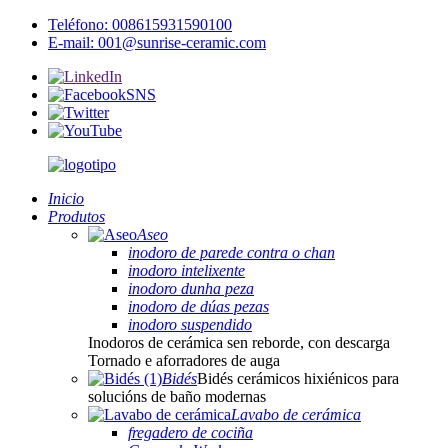
Teléfono: 008615931590100
E-mail: 001@sunrise-ceramic.com
Inicio
Produtos
Aseo
inodoro de parede contra o chan
inodoro intelixente
inodoro dunha peza
inodoro de dúas pezas
inodoro suspendido
Inodoros de cerámica sen reborde, con descarga
Tornado e aforradores de auga
Bidés
Bidés cerámicos hixiénicos para
solucións de baño modernas
Lavabo de cerámica
fregadero de cociña