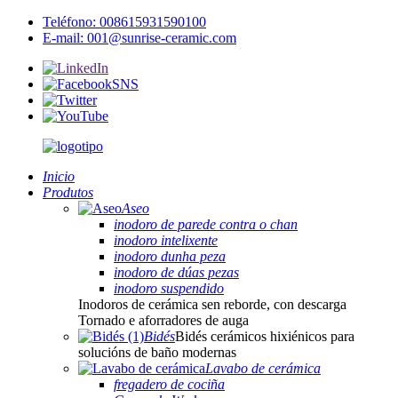
Teléfono: 008615931590100
E-mail: 001@sunrise-ceramic.com
Inicio
Produtos
Aseo
inodoro de parede contra o chan
inodoro intelixente
inodoro dunha peza
inodoro de dúas pezas
inodoro suspendido
Inodoros de cerámica sen reborde, con descarga
Tornado e aforradores de auga
Bidés
Bidés cerámicos hixiénicos para
solucións de baño modernas
Lavabo de cerámica
fregadero de cociña