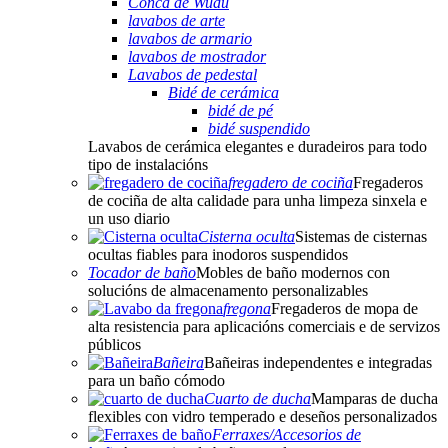
Conca de Wudu
lavabos de arte
lavabos de armario
lavabos de mostrador
Lavabos de pedestal
Bidé de cerámica
bidé de pé
bidé suspendido
Lavabos de cerámica elegantes e duradeiros para todo
tipo de instalacións
fregadero de cociña
Fregaderos
de cociña de alta calidade para unha limpeza sinxela e
un uso diario
Cisterna oculta
Sistemas de cisternas
ocultas fiables para inodoros suspendidos
Tocador de baño
Mobles de baño modernos con
solucións de almacenamento personalizables
fregona
Fregaderos de mopa de
alta resistencia para aplicacións comerciais e de servizos
públicos
Bañeira
Bañeiras independentes e integradas
para un baño cómodo
Cuarto de ducha
Mamparas de ducha
flexibles con vidro temperado e deseños personalizados
Ferraxes/Accesorios de